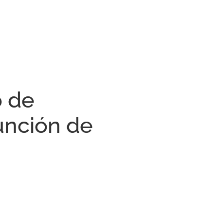
o de
función de