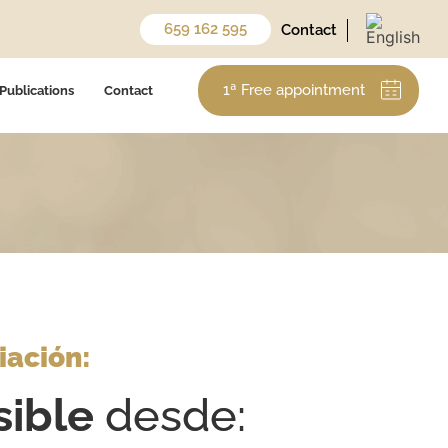
659 162 595
Contact
1ª Free appointment
Publications
Contact
iación:
sible
desde: