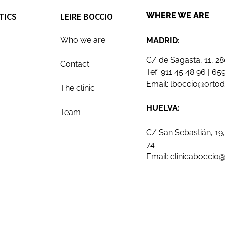
TICS
LEIRE BOCCIO
WHERE WE ARE
Who we are
MADRID:
C/ de Sagasta, 11, 2
Contact
Tef:
911 45 48 96
|
659
Email:
lboccio@orto
The clinic
HUELVA:
Team
C/ San Sebastián, 19,
74
Email:
clinicaboccio