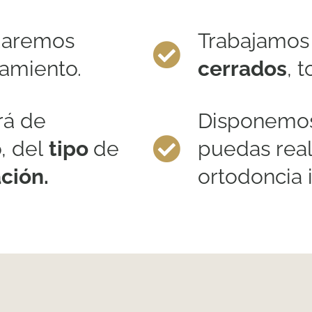
daremos
Trabajamos
tamiento.
cerrados
, 
rá de
Disponemo
, del
tipo
de
puedas real
ción.
ortodoncia 