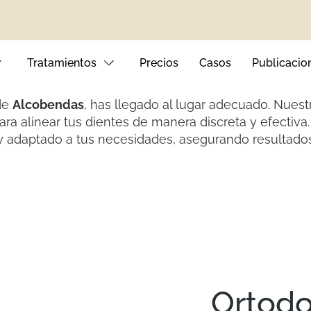
Clínica
Leire Boccio
nvisalign en Alcobend
Tratamientos
Precios
Casos
Publicacio
de
Alcobendas
, has llegado al lugar adecuado. Nuest
para alinear tus dientes de manera discreta y efect
 adaptado a tus necesidades, asegurando resultados
nto Dental
tales
ival
Ortodo