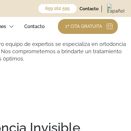
659 162 595
Contacto
as
nes
Contacto
1ª CITA GRATUITA
ro equipo de expertos se especializa en ortodoncia
iva. Nos comprometemos a brindarte un tratamiento
 óptimos.
ncia Invisible