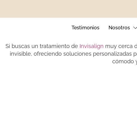
I
Testimonios
Nosotros
Si buscas un tratamiento de
Invisalign
muy cerca 
invisible, ofreciendo soluciones personalizadas 
cómodo y
Ortodoncia Invisible
Blanqueamie
Ortodoncia Infantil
Carillas Den
Brackets Metálicos
Sonrisa Ging
Brackets Autoligables
Brackets Estéticos