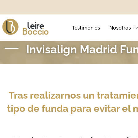
Testimonios
Nosotros
Invisalign Madrid Fu
Ortodoncia Invisible
Blanqueamie
Ortodoncia Infantil
Carillas Den
Tras realizarnos un tratamie
Brackets Metálicos
Sonrisa Ging
tipo de funda para evitar el
Brackets Autoligables
Brackets Estéticos