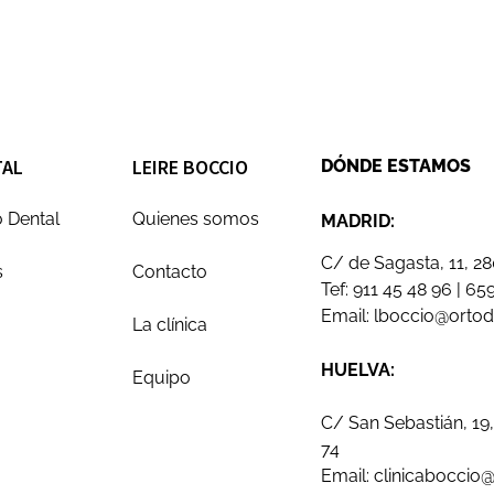
TAL
LEIRE BOCCIO
DÓNDE ESTAMOS
 Dental
Quienes somos
MADRID:
C/ de Sagasta, 11, 2
s
Contacto
Tef:
911 45 48 96
|
659
Email:
lboccio@orto
La clínica
HUELVA:
Equipo
C/ San Sebastián, 19,
74
Email:
clinicaboccio