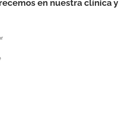
frecemos en nuestra clínica y
or
e
s