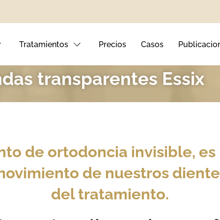
Tratamientos
Precios
Casos
Publicacio
ndas transparentes Essix
nto Dental
tales
nto de ortodoncia invisible, e
ival
 movimiento de nuestros diente
del tratamiento.