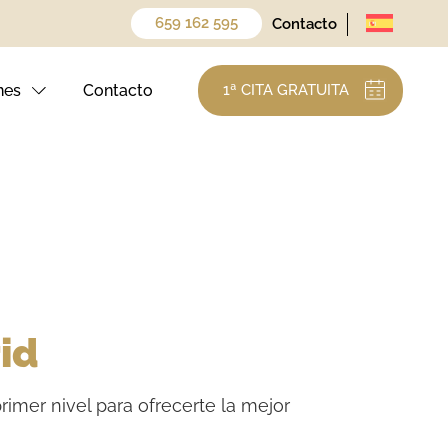
659 162 595
Contacto
nes
Contacto
1ª CITA GRATUITA
id
rimer nivel para ofrecerte la mejor