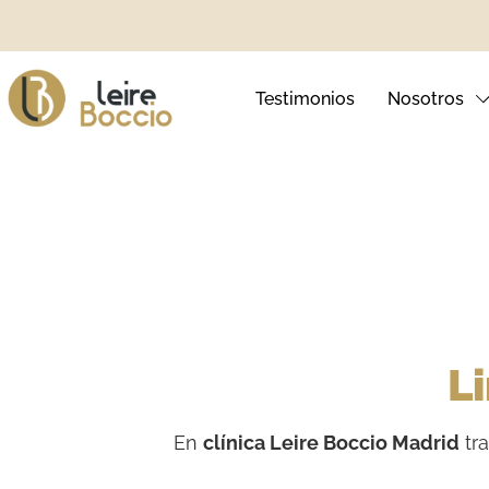
Testimonios
Nosotros
Ortodoncia Invisible
Blanqueamie
Ortodoncia Infantil
Carillas Den
Brackets Metálicos
Sonrisa Ging
L
Brackets Autoligables
En
clínica Leire Boccio Madrid
tr
Brackets Estéticos