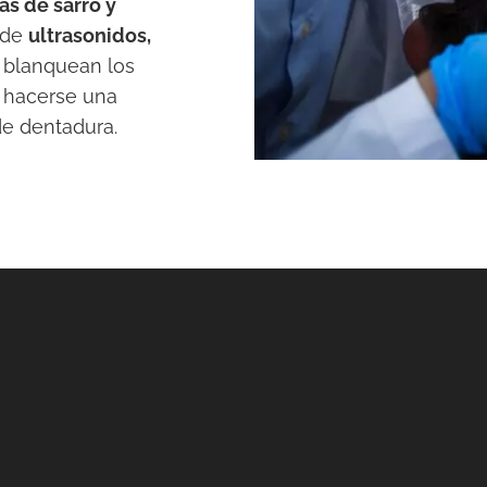
as de sarro y
 de
ultrasonidos,
 blanquean los
 hacerse una
de dentadura.