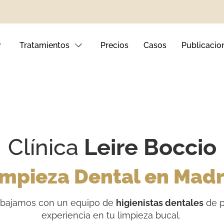
Tratamientos
Precios
Casos
Publicacio
nto Dental
tales
Clínica
Leire Boccio
ival
impieza Dental en Madr
abajamos con un equipo de
higienistas dentales
de p
experiencia en tu limpieza bucal.