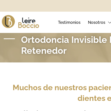
Testimonios
Nosotros
Ortodoncia Invisible
Retenedor
Ortodoncia Invisible
Blanqueamie
Ortodoncia Infantil
Carillas Den
Brackets Metálicos
Sonrisa Ging
Muchos de nuestros pacien
Brackets Autoligables
dientes e
Brackets Estéticos