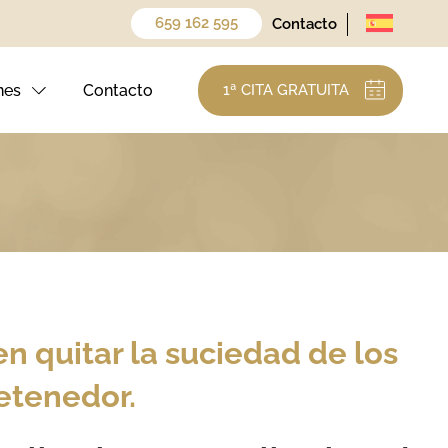
659 162 595
Contacto
nes
Contacto
1ª CITA GRATUITA
 quitar la suciedad de los
retenedor.