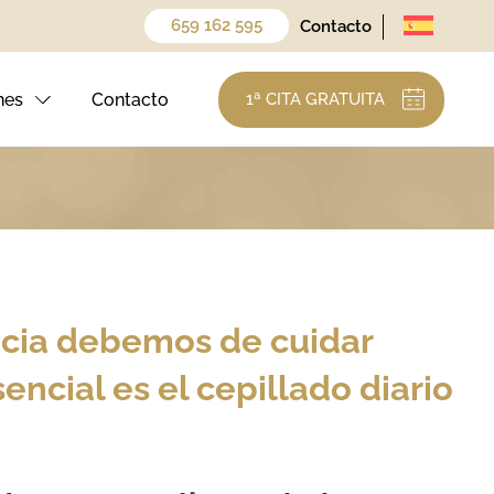
659 162 595
Contacto
nes
Contacto
1ª CITA GRATUITA
ncia debemos de cuidar
ncial es el cepillado diario