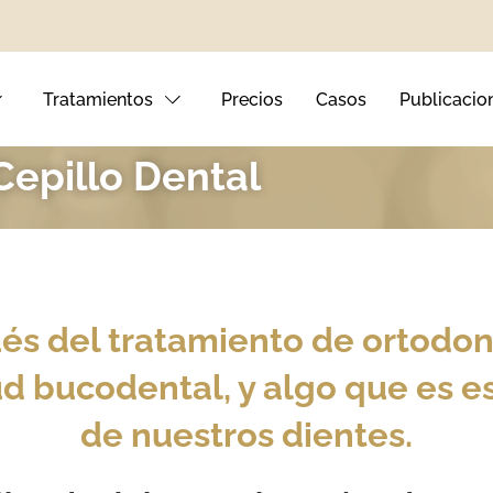
Tratamientos
Precios
Casos
Publicacio
Cepillo Dental
nto Dental
tales
ués del tratamiento de ortodo
ival
 bucodental, y algo que es ese
de nuestros dientes.