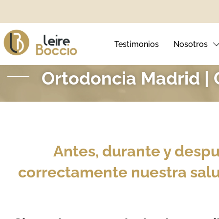
Testimonios
Nosotros
Ortodoncia Madrid | 
Ortodoncia Invisible
Blanqueamie
Ortodoncia Infantil
Carillas Den
Antes, durante y desp
Brackets Metálicos
Sonrisa Ging
correctamente nuestra salud
Brackets Autoligables
Brackets Estéticos