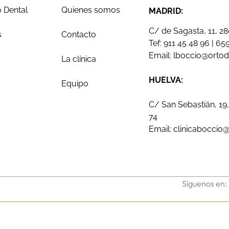
 Dental
Quienes somos
MADRID:
C/ de Sagasta, 11, 2
s
Contacto
Tef:
911 45 48 96
|
659
Email:
lboccio@orto
La clínica
HUELVA:
Equipo
C/ San Sebastián, 19,
74
Email:
clinicaboccio
Síguenos en: