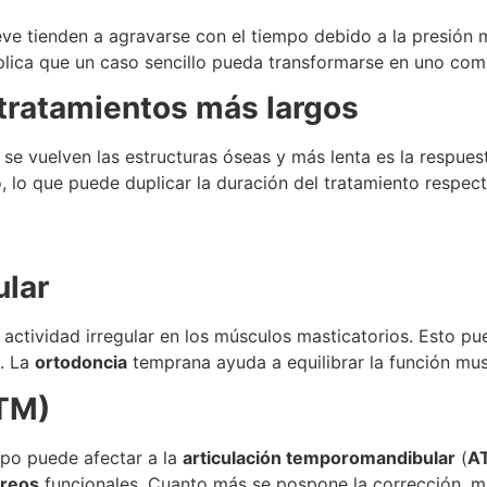
ve tienden a agravarse con el tiempo debido a la presión m
lica que un caso sencillo pueda transformarse en uno com
tratamientos más largos
 se vuelven las estructuras óseas y más lenta es la respuest
lo que puede duplicar la duración del tratamiento respect
ular
actividad irregular en los músculos masticatorios. Esto p
). La
ortodoncia
temprana ayuda a equilibrar la función mus
ATM)
mpo puede afectar a la
articulación temporomandibular
(
A
reos
funcionales. Cuanto más se pospone la corrección, may