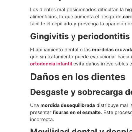
Los dientes mal posicionados dificultan la h
alimenticios, lo que aumenta el riesgo de
car
facilite el cepillado y prevenga la aparición d
Gingivitis
y
periodontitis
El apiñamiento dental o las
mordidas cruzad
que sin tratamiento puede evolucionar hacia
ortodoncia infantil
evita daños irreversibles e
Daños en los dientes
Desgaste y sobrecarga d
Una
mordida desequilibrada
distribuye mal l
presentar
fisuras en el esmalte
. Este proces
incorrecta.
Movilidad dental y desp