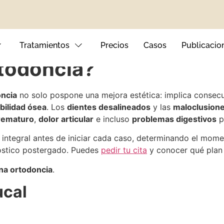
uede haber si retrasa
Tratamientos
Precios
Casos
Publicacio
rtodoncia?
ncia
no solo pospone una mejora estética: implica consecu
bilidad ósea
. Los
dientes desalineados
y las
maloclusion
nto Dental
rematuro
,
dolor articular
e incluso
problemas digestivos
p
tales
 integral antes de iniciar cada caso, determinando el mo
nóstico postergado. Puedes
pedir tu cita
y conocer qué plan 
ival
na ortodoncia
.
ucal