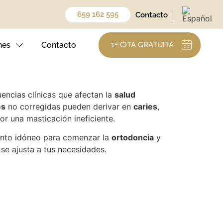
659 162 595
Contacto
mos un
nes
Contacto
1ª CITA GRATUITA
encias clínicas que afectan la
salud
es
no corregidas pueden derivar en
caries
,
or una masticación ineficiente.
mento idóneo para comenzar la
ortodoncia
y
se ajusta a tus necesidades.