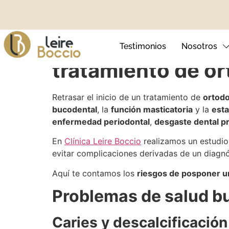
¿Qué problemas p
Testimonios
Nosotros
tratamiento de o
Retrasar el inicio de un tratamiento de
ortodo
bucodental
, la
función masticatoria
y la
esta
Ortodoncia Invisible
Blanqueamie
enfermedad periodontal
,
desgaste dental p
Ortodoncia Infantil
Carillas Den
En
Clínica Leire Boccio
realizamos un estudio
evitar complicaciones derivadas de un diag
Brackets Metálicos
Sonrisa Ging
Aquí te contamos los
riesgos de posponer u
Brackets Autoligables
Problemas de salud b
Brackets Estéticos
Caries y descalcificación