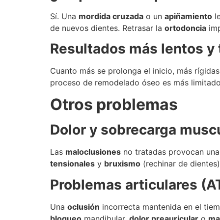
Sí. Una
mordida cruzada
o un
apiñamiento
le
de nuevos dientes. Retrasar la
ortodoncia
imp
Resultados más lentos y 
Cuanto más se prolonga el inicio, más rígidas
proceso de remodelado óseo es más limitado, 
Otros problemas
Dolor y sobrecarga musc
Las
maloclusiones
no tratadas provocan una 
tensionales
y
bruxismo
(rechinar de dientes
Problemas articulares (
Una
oclusión
incorrecta mantenida en el tie
bloqueo
mandibular,
dolor preauricular
o
ma