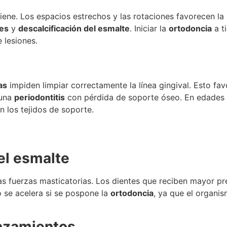
igiene. Los espacios estrechos y las rotaciones favorecen l
ies
y
descalcificación del esmalte
. Iniciar la
ortodoncia
a t
e lesiones.
as
impiden limpiar correctamente la línea gingival. Esto fa
 una
periodontitis
con pérdida de soporte óseo. En edades 
n los tejidos de soporte.
el esmalte
as fuerzas masticatorias. Los dientes que reciben mayor pr
o se acelera si se pospone la
ortodoncia
, ya que el organi
lazamientos