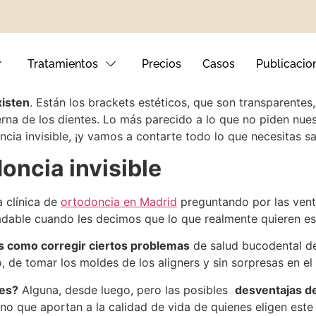
acientes elijan
tratamientos de ortodoncia más discretos
adie note que llevas aparato, ¿pero
existen los brackets i
Tratamientos
Precios
Casos
Publicacio
xisten
. Están los brackets estéticos, que son transparentes,
nterna de los dientes. Lo más parecido a lo que no piden nu
cia invisible, ¡y vamos a contarte todo lo que necesitas sa
nto Dental
oncia invisible
tales
 clínica de
ortodoncia en Madrid
preguntando por las venta
adable cuando les decimos que lo que realmente quieren es 
ival
es como corregir ciertos problemas
de salud bucodental de
o, de tomar los moldes de los aligners y sin sorpresas en el
les?
Alguna, desde luego, pero las posibles
desventajas de
o que aportan a la calidad de vida de quienes eligen este 