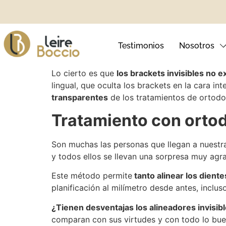
Cada vez resulta más habitual que nuestros p
de conseguir la sonrisa que deseas sin que n
Testimonios
Nosotros
respecto a otros sistemas?
Lo cierto es que
los brackets invisibles no e
lingual, que oculta los brackets en la cara i
transparentes
de los tratamientos de ortodon
Ortodoncia Invisible
Blanqueamie
Tratamiento con ortod
Ortodoncia Infantil
Carillas Den
Son muchas las personas que llegan a nuestra
y todos ellos se llevan una sorpresa muy agr
Brackets Metálicos
Sonrisa Ging
Este método permite
tanto alinear los dient
Brackets Autoligables
planificación al milímetro desde antes, inclus
¿Tienen desventajas los alineadores invisib
Brackets Estéticos
comparan con sus virtudes y con todo lo buen