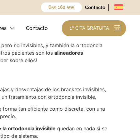
659 162 595
Contacto
que los tradicionales. Son una forma perfecta
nvisibles? ¿Qué desventajas conllevan
nes
Contacto
1ª CITA GRATUITA
 pero no invisibles, y también la ortodoncia
estros pacientes son los
alineadores
ber sobre ellos!
jas y desventajas de los brackets invisibles,
un tratamiento con ortodoncia invisible.
 forma tan eficiente como discreta, con una
 precio.
 la ortodoncia invisible
quedan en nada si se
tipo de sistema.